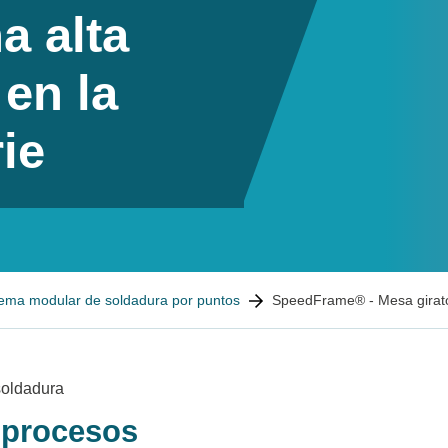
a alta
 en la
ie
ema modular de soldadura por puntos
SpeedFrame® - Mesa girato
soldadura
 procesos