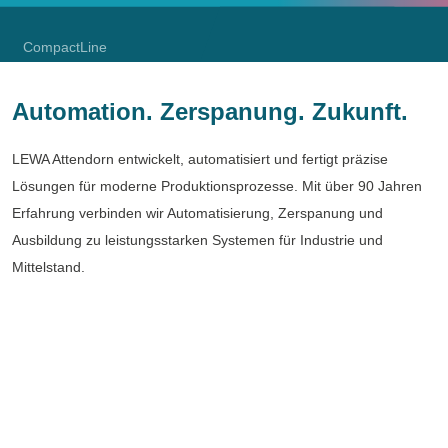
Blog
CompactLine
Unsere neue Produktlinie:
Automation. Zerspanung. Zukunft.
Standardisierte
Schweißzellen
LEWA Attendorn entwickelt, automatisiert und fertigt präzise
Lösungen für moderne Produktionsprozesse. Mit über 90 Jahren
Zur CompactLine
Erfahrung verbinden wir Automatisierung, Zerspanung und
Ausbildung zu leistungsstarken Systemen für Industrie und
Mittelstand.