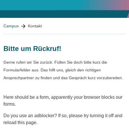
Blog
You are here:
Kontakt
Campus
Kontakt
Wir freuen uns auf Sie!
Bitte um Rückruf!
Gerne rufen wir Sie zurück. Füllen Sie doch bitte kurz die
Formularfelder aus. Das hilft uns, gleich den richtigen
Ansprechpartner zu finden und das Gespräch kurz vorzubereiten.
Here should be a form, apparently your browser blocks our
forms.
Do you use an adblocker? If so, please try turning it off and
reload this page.