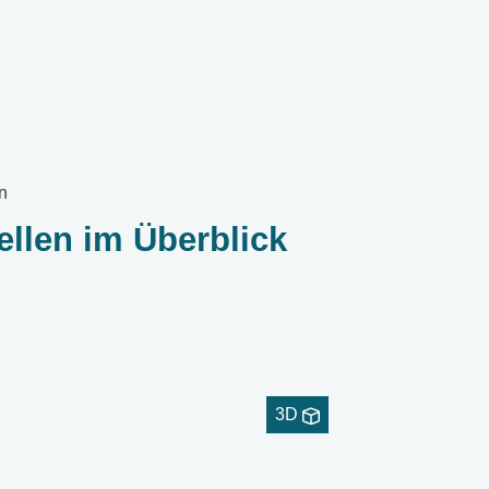
n
llen im Überblick
3D